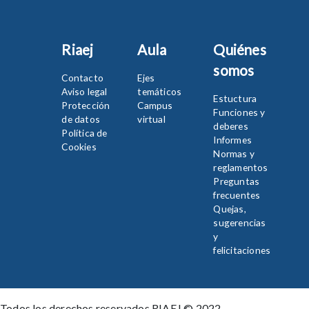
Riaej
Aula
Quiénes
somos
Contacto
Ejes
Aviso legal
temáticos
Estuctura
Protección
Campus
Funciones y
de datos
virtual
deberes
Política de
Informes
Cookies
Normas y
reglamentos
Preguntas
frecuentes
Quejas,
sugerencias
y
felicitaciones
Todos los derechos reservados RIAEJ © 2022