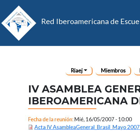
Red Iberoamericana de Escuel
Navegación princip
Riaej
Miembros
IV ASAMBLEA GENER
IBEROAMERICANA DE
Fecha de la reunión:
Mié, 16/05/2007 - 10:00
Acta IV AsambleaGeneral_Brasil_Mayo 2007