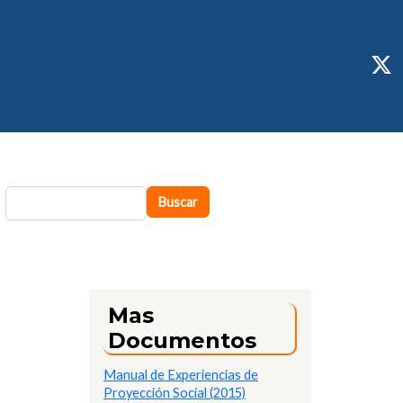
S
Buscar
Buscar
Mas
Documentos
Manual de Experiencias de
Proyección Social (2015)