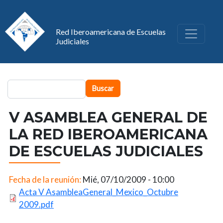
Pasar al contenido principal
Red Iberoamericana de Escuelas
Judiciales
Buscar
Buscar
V ASAMBLEA GENERAL DE
LA RED IBEROAMERICANA
DE ESCUELAS JUDICIALES
Fecha de la reunión:
Mié, 07/10/2009 - 10:00
Acta V AsambleaGeneral_Mexico_Octubre
2009.pdf