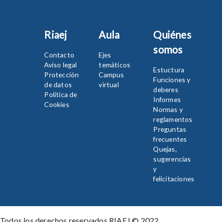
Riaej
Aula
Quiénes
somos
Contacto
Ejes
Aviso legal
temáticos
Estuctura
Protección
Campus
Funciones y
de datos
virtual
deberes
Política de
Informes
Cookies
Normas y
reglamentos
Preguntas
frecuentes
Quejas,
sugerencias
y
felicitaciones
Todos los derechos reservados RIAEJ © 2022