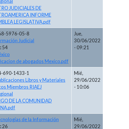
gional
RO JUDICIALES DE
TROAMERICA INFORME
BLEA LEGISLATIVA.pdf
68-5976-05-8
Jue,
rmación Judicial
30/06/2022
:
54
- 09:21
xico
ficacion de abogados Mexico.pdf
4-690-1433-1
Mié,
blicaciones Libros y Materiales
29/06/2022
cos Miembros RIAEJ
- 10:06
gional
IGO DE LA COMUNIDAD
NA.pdf
cnologías de la Información
Mié,
:
26
29/06/2022