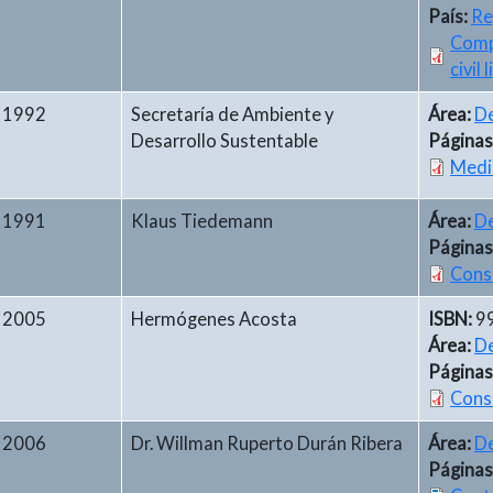
País:
Re
Compu
civil 
1992
Secretaría de Ambiente y
Área:
De
Desarrollo Sustentable
Páginas
Medi
1991
Klaus Tiedemann
Área:
De
Páginas
Const
2005
Hermógenes Acosta
ISBN:
9
Área:
De
Páginas
Const
2006
Dr. Willman Ruperto Durán Ribera
Área:
De
Páginas