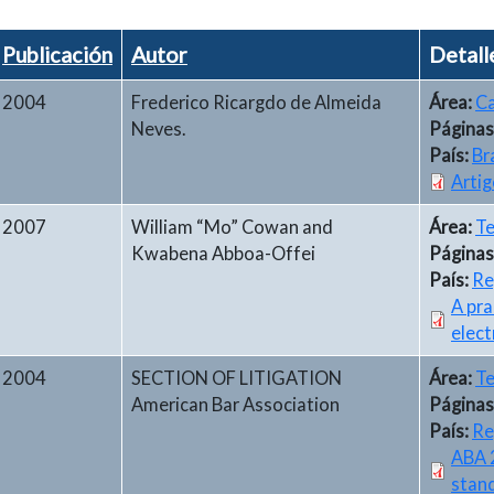
Publicación
Autor
Detall
2004
Frederico Ricargdo de Almeida
Área:
Ca
Neves.
Páginas
País:
Br
Artig
2007
William “Mo” Cowan and
Área:
Te
Kwabena Abboa-Offei
Páginas
País:
Re
A pra
elect
2004
SECTION OF LITIGATION
Área:
Te
American Bar Association
Páginas
País:
Re
ABA 2
stan