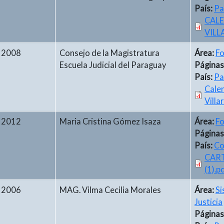
País:
Pa
CALE
VILL
2008
Consejo de la Magistratura
Área:
Fo
Escuela Judicial del Paraguay
Páginas
País:
Pa
Calen
Villa
2012
Maria Cristina Gómez Isaza
Área:
Fo
Páginas
País:
Co
CAR
(1).p
2006
MAG. Vilma Cecilia Morales
Área:
Si
Justicia
Páginas