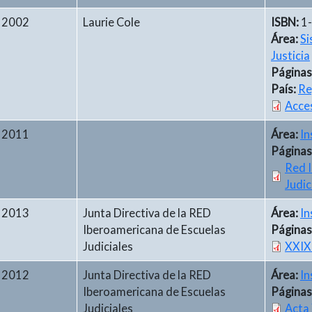
2002
Laurie Cole
ISBN:
1
Área:
Si
Justicia
Páginas
País:
Re
Acces
2011
Área:
In
Páginas
Red 
Judic
2013
Junta Directiva de la RED
Área:
In
Iberoamericana de Escuelas
Páginas
Judiciales
XXIX 
2012
Junta Directiva de la RED
Área:
In
Iberoamericana de Escuelas
Páginas
Judiciales
Acta 