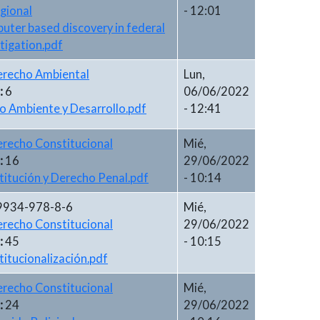
gional
- 12:01
ter based discovery in federal
litigation.pdf
recho Ambiental
Lun,
:
6
06/06/2022
o Ambiente y Desarrollo.pdf
- 12:41
recho Constitucional
Mié,
:
16
29/06/2022
itución y Derecho Penal.pdf
- 10:14
9934-978-8-6
Mié,
recho Constitucional
29/06/2022
:
45
- 10:15
itucionalización.pdf
recho Constitucional
Mié,
:
24
29/06/2022