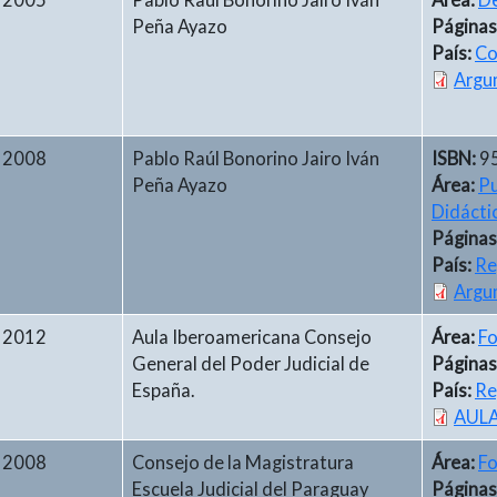
2005
Pablo Raúl Bonorino Jairo Iván
Área:
De
Peña Ayazo
Páginas
País:
Co
Argum
2008
Pablo Raúl Bonorino Jairo Iván
ISBN:
9
Peña Ayazo​
Área:
Pu
Didácti
Páginas
País:
Re
Argu
2012
Aula Iberoamericana Consejo
Área:
Fo
General del Poder Judicial de
Páginas
España.
País:
Re
AULA
2008
Consejo de la Magistratura
Área:
Fo
Escuela Judicial del Paraguay
Páginas