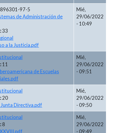
-896301-97-5
Mié,
stemas de Administración de
29/06/2022
- 10:49
:
33
gional
o a la Justicia.pdf
stitucional
Mié,
:
11
29/06/2022
Iberoamericana de Escuelas
- 09:51
iales.pdf
stitucional
Mié,
:
20
29/06/2022
Junta Directiva.pdf
- 09:50
stitucional
Mié,
:
8
29/06/2022
XXVIII.pdf
- 09:49