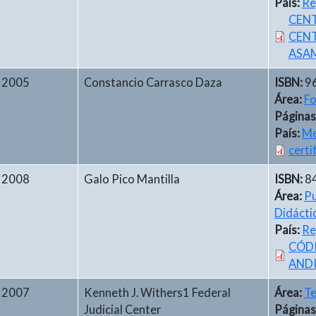
País:
Re
CENT
CEN
ASAM
2005
Constancio Carrasco Daza
ISBN:
9
Área:
Fo
Páginas
País:
Mé
certi
2008
Galo Pico Mantilla
ISBN:
8
Área:
Pu
Didácti
País:
Re
CÓD
ANDI
2007
Kenneth J. Withers1 Federal
Área:
Te
Judicial Center
Páginas