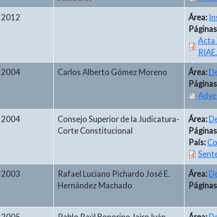
2012
Área:
In
Páginas
Acta 
RIAE
2004
Carlos Alberto Gómez Moreno
Área:
De
Páginas
Adve
2004
Consejo Superior de la Judicatura-
Área:
De
Corte Constitucional
Páginas
País:
Co
Sent
2003
Rafael Luciano Pichardo José E.
Área:
De
Hernández Machado
Páginas