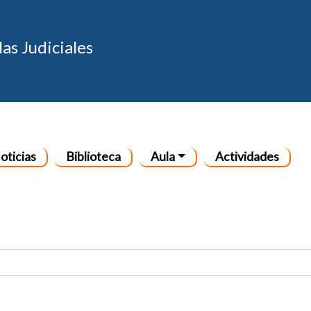
Pasar al contenido principal
as Judiciales
l
oticias
Biblioteca
Aula
Actividades