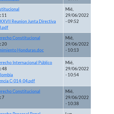
stitucional
Mié,
:
11
29/06/2022
XXVII Reunion Junta Directiva
- 09:52
J.pdf
recho Constitucional
Mié,
:
20
29/06/2022
nimiento Honduras.doc
- 10:13
recho Internacional Público
Mié,
:
48
29/06/2022
lombia
- 10:54
encia C-014-04.pdf
recho Constitucional
Mié,
:
7
29/06/2022
- 10:38