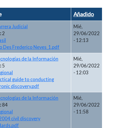
e
Añadido
rrera Judicial
Mié,
:
2
29/06/2022
asil
- 12:13
o Des Frederico Neves_1.pdf
cnologías de la Información
Mié,
:
5
29/06/2022
gional
- 12:03
ctical guide to conducting
ronic discovery.pdf
cnologías de la Información
Mié,
:
84
29/06/2022
gional
- 11:58
004 civil discovery
dards.pdf