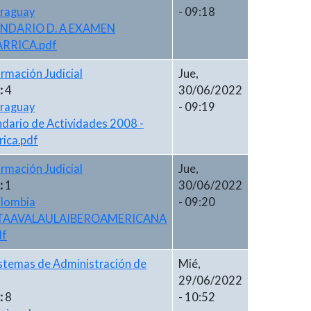
raguay
- 09:18
NDARIO D. A EXAMEN
ARRICA.pdf
rmación Judicial
Jue,
:
4
30/06/2022
raguay
- 09:19
dario de Actividades 2008 -
rrica.pdf
rmación Judicial
Jue,
:
1
30/06/2022
lombia
- 09:20
TAAVALAULAIBEROAMERICANA
df
stemas de Administración de
Mié,
29/06/2022
:
8
- 10:52