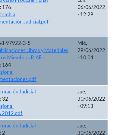
recho Procesal Penal
Lun,
:
176
06/06/2022
lombia
- 12:29
entación Judicial.pdf
58-97922-3-5
Mié,
blicaciones Libros y Materiales
29/06/2022
cos Miembros RIAEJ
- 10:04
:
164
gional
mentaciones.pdf
rmación Judicial
Jue,
:
32
30/06/2022
gional
- 09:13
 2012.pdf
rmación Judicial
Jue,
:
2
30/06/2022